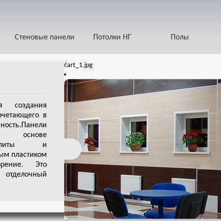
Стеновые панели
Потолки НГ
Полы
cart_1.jpg
я создания
очетающего в
ность.Панели
 основе
й плиты и
ым пластиком
рение. Это
отделочный