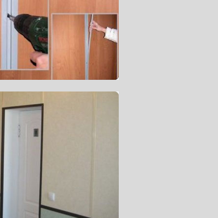
рузов, перемещаемых путем
ce устойчив к ударной и
воляет укладывать плитки не только
ensor Rice помогает снизить
демонтажа Sensor Rice,
Если возникнет необходимость
назначенное для укладки, и
ыть выдержаны при постоянной
. При той же температуре
вку. Это необходимо для устранения
половиц в результате теплового
ть сборку покрытия.