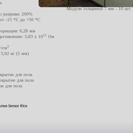
Модули толщиной 5 мм - 14 шт. 
м
Модули толщиной 7 мм - 10 шт. 
о разрыва: 200%
от -15 *С до +50 *С
ормация: 0,28 мм
11
ротивление: 5,83 х 10
Ом
3
г/см
 5,92 кг (5 мм)
окрытие для пола
покрытие для пола
ие для пола
тие Sensor Rice