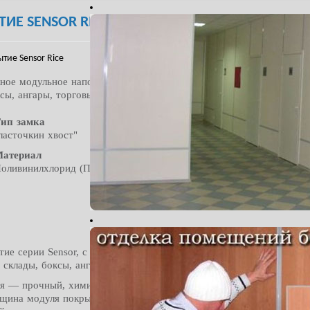
ИЕ SENSOR RICE
тие Sensor Rice
ежное модульное напольное ПВХ-покрытие. Продажа для помещени
ксы, ангары, торговые помещения, гаражи
ип замка
ласточкин хвост"
атериал
оливинилхлорид (ПВХ)
тие серии Sensor, с фактурой, напоминающей рисовые зерна, для
 склады, боксы, ангары, торговые помещения, гаражи.
ия — прочный, химически инертный, устойчивый к маслам и бенз
щина модуля покрытия (7 мм и 5 мм) обеспечивают его надежность