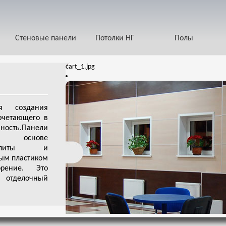
Стеновые панели
Потолки НГ
Полы
cart_1.jpg
я создания
очетающего в
ность.Панели
 основе
й плиты и
ым пластиком
рение. Это
отделочный