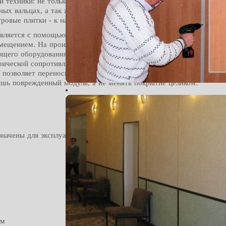
 техники: не только тележек и рохлей, но и тяжелых станков и г
ых вальцах, а так же погрузчиков на шипованой резине. Sensor Ri
ровые плитки - к нагрузке на разворот.
вляется с помощью замковой системы «ласточкин хвост». Она поз
мещением. На производстве модульное напольное ПВХ-покрытие S
ющего оборудования, пылеобразования.
11
ктрической сопротивляемостью —3х10
Ом·см. Легкость монтажа и 
 позволяет переносить покрытие из одного помещения в другое. 
ишь поврежденный модуль, а не менять покрытие целиком.
Монтаж покрытия:
значены для эксплуатации
Перед монтажом помещение, пред
половицы Sensor Rice должны б
температуре в течение 24 часов
рекомендуется проводить устано
возможных отклонений размеров 
расширения, что может затрудни
Способ упаковки
мм