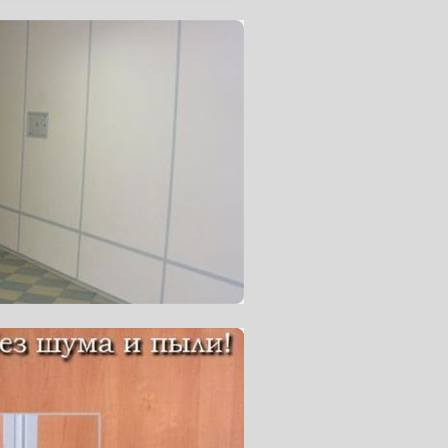
й с высокой степенью нагрузки —
 помещений с высокой степенью
ину, негорючий ПВХ. Высокая
 и износостойкость. Sensor Rice с