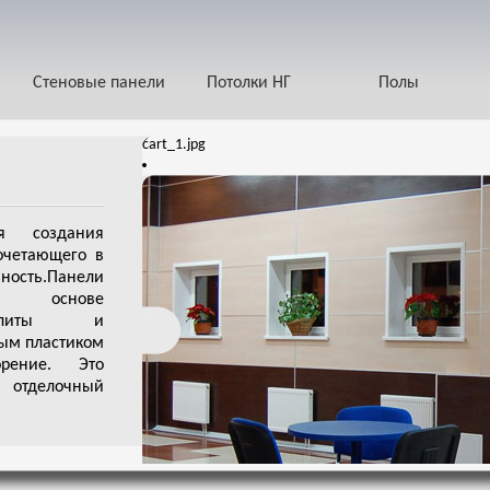
Стеновые панели
Потолки НГ
Полы
cart_1.jpg
я создания
очетающего в
ность.Панели
 основе
й плиты и
ым пластиком
рение. Это
отделочный